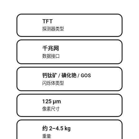
TFT
探测器类型
千兆网
数据接口
钙钛矿 / 碘化铯 / GOS
闪烁体类型
125 μm
像素尺寸
约 2–4.5 kg
重量